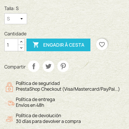
Talla: S
Cantidade

favorite_border
ENGADIR Á CESTA
Compartir
Política de seguridad
PrestaShop Checkout (Visa/Mastercard/PayPal...)
Política de entrega
Envíos en 48h
Política de devolución
30 días para devolver a compra