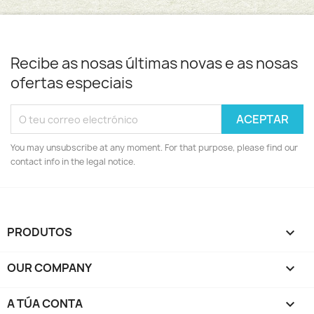
Recibe as nosas últimas novas e as nosas
ofertas especiais
You may unsubscribe at any moment. For that purpose, please find our
contact info in the legal notice.
PRODUTOS

OUR COMPANY

A TÚA CONTA
