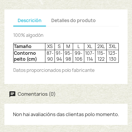
Descrición
Detalles do produto
100% algodón
Tamaño
XS
S
M
L
XL
2XL
3XL
Contorno
87-
91-
95-
99-
107-
115-
123-
peito (cm)
90
94
98
106
114
122
130
Datos proporcionados polo fabricante
Comentarios (0)
Non hai avaliacións das clientas polo momento.