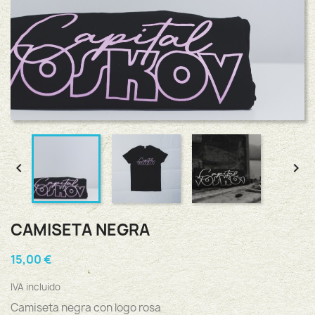


CAMISETA NEGRA
15,00 €
IVA incluido
Camiseta negra con logo rosa