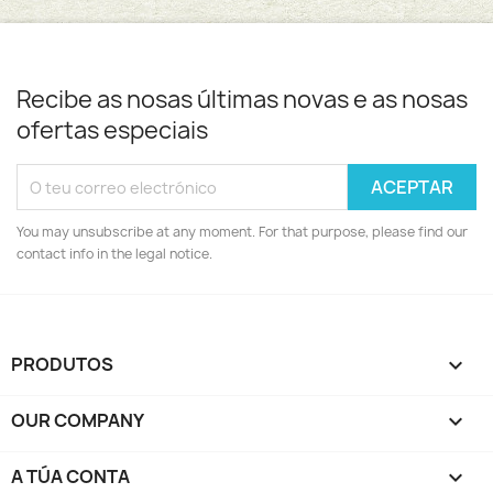
Recibe as nosas últimas novas e as nosas
ofertas especiais
You may unsubscribe at any moment. For that purpose, please find our
contact info in the legal notice.
PRODUTOS

OUR COMPANY

A TÚA CONTA
