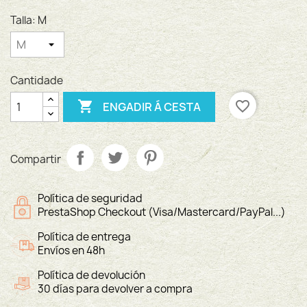
Talla: M
Cantidade

favorite_border
ENGADIR Á CESTA
Compartir
Política de seguridad
PrestaShop Checkout (Visa/Mastercard/PayPal...)
Política de entrega
Envíos en 48h
Política de devolución
30 días para devolver a compra