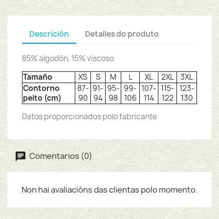
Descrición
Detalles do produto
85% algodón, 15% viscoso
Tamaño
XS
S
M
L
XL
2XL
3XL
Contorno
87-
91-
95-
99-
107-
115-
123-
peito (cm)
90
94
98
106
114
122
130
Datos proporcionados polo fabricante
Comentarios (0)
Non hai avaliacións das clientas polo momento.