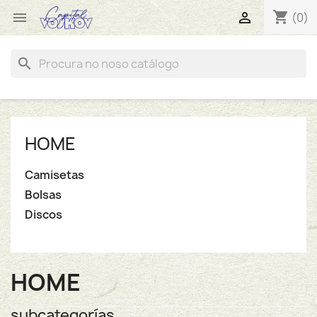
shopping_cart


(0)
search
HOME
Camisetas
Bolsas
Discos
HOME
subcategorías