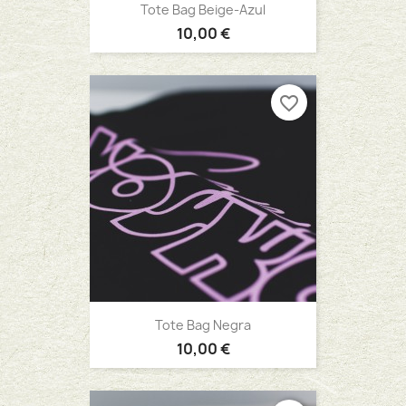
Tote Bag Beige-Azul
10,00 €
favorite_border
Tote Bag Negra
10,00 €